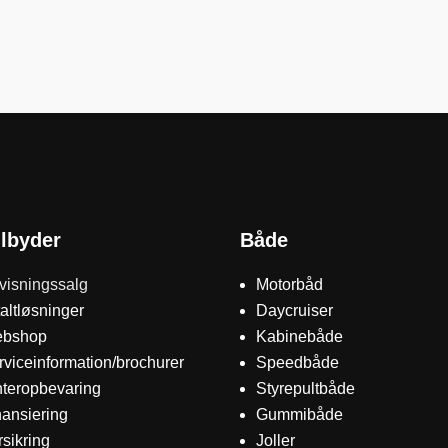
ilbyder
Både
visningssalg
Motorbåd
taltløsninger
Daycruiser
bshop
Kabinebåde
rviceinformation/brochurer
Speedbåde
nteropbevaring
Styrepultbåde
nansiering
Gummibåde
rsikring
Joller