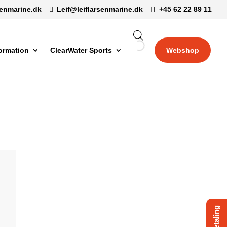
senmarine.dk
Leif@leiflarsenmarine.dk
+45 62 22 89 11
formation
ClearWater Sports
Webshop