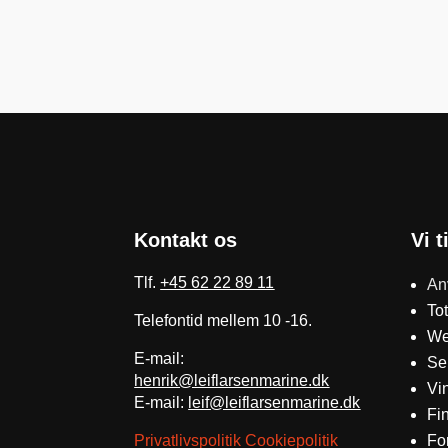
Kontakt os
Vi t
Tlf.
+45 62 22 89 11
An
To
Telefontid mellem 10 -16.
We
E-mail:
Se
henrik@leiflarsenmarine.dk
Vi
E-mail:
leif@leiflarsenmarine.dk
Fi
Privatlivspolitik
Cookiepolitik
Fo