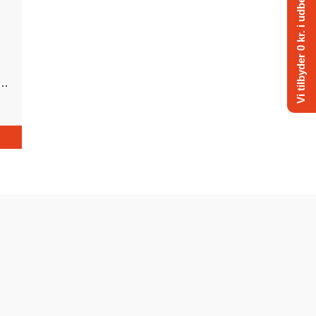
Vi tilbyder 0 kr. i udbetaling
E60HMHDL Commercial 2-takt