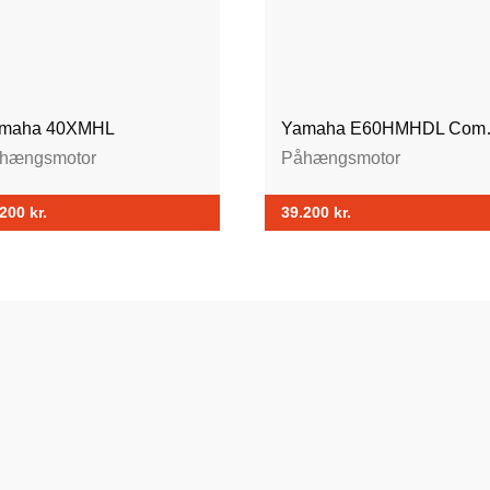
maha 40XMHL
Yamaha 
hængsmotor
Påhængsmotor
.200
kr.
39.200
kr.