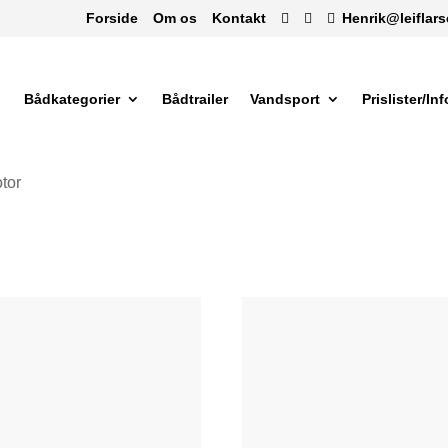
Forside
Om os
Kontakt
Henrik@leiflar
Bådkategorier
Bådtrailer
Vandsport
Prislister/In
otor